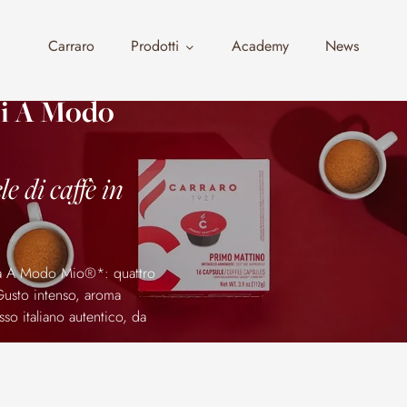
Carraro
Prodotti
Academy
News
li A Modo
e di caffè in
zza A Modo Mio®*: quattro
Gusto intenso, aroma
so italiano autentico, da