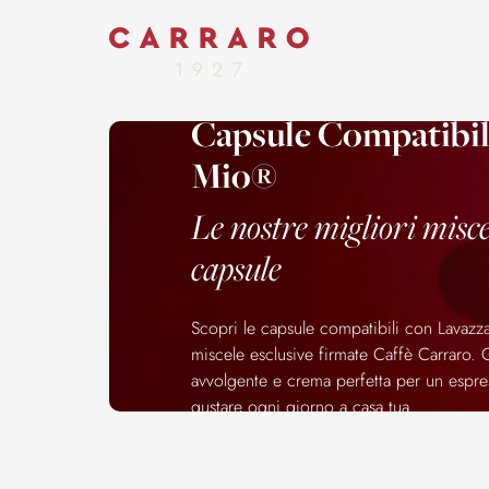
Capsule Compatibi
Mio®
Le nostre migliori miscel
capsule
Scopri le capsule compatibili con Lava
miscele esclusive firmate Caffè Carraro. 
avvolgente e crema perfetta per un espres
gustare ogni giorno a casa tua.