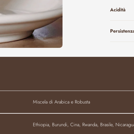
essere com
garantendoti
Acidità
ogni volta c
intensità de
lasciati avv
l'espression
Persistenz
Miscela di Arabica e Robusta
Ethiopia, Burundi, Cina, Rwanda, Brasile, Nicarag