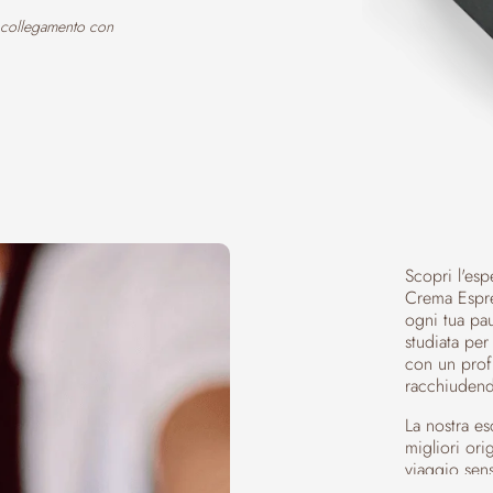
n collegamento con
Scopri l'esp
Crema Espre
ogni tua pa
studiata per
con un profi
racchiudend
La nostra es
migliori ori
viaggio sens
del caffè. 