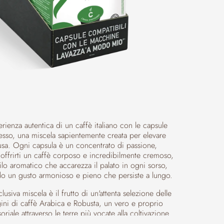
erienza autentica di un caffè italiano con le capsule
sso, una miscela sapientemente creata per elevare
usa. Ogni capsula è un concentrato di passione,
 offrirti un caffè corposo e incredibilmente cremoso,
lo aromatico che accarezza il palato in ogni sorso,
o un gusto armonioso e pieno che persiste a lungo.
clusiva miscela è il frutto di un'attenta selezione delle
gini di caffè Arabica e Robusta, un vero e proprio
oriale attraverso le terre più vocate alla coltivazione
Per la componente Arabica, abbiamo attinto alle