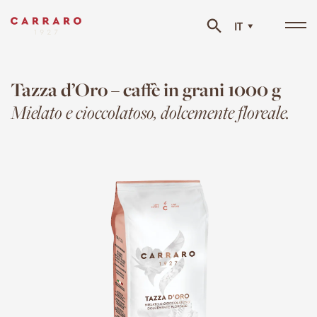
IT
Tog
navi
Tazza d’Oro – caffè in grani 1000 g
Mielato e cioccolatoso, dolcemente floreale.