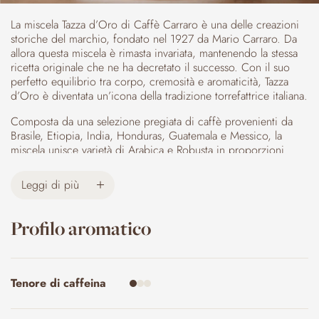
La miscela Tazza d’Oro di Caffè Carraro è una delle creazioni
storiche del marchio, fondato nel 1927 da Mario Carraro. Da
allora questa miscela è rimasta invariata, mantenendo la stessa
ricetta originale che ne ha decretato il successo. Con il suo
perfetto equilibrio tra corpo, cremosità e aromaticità, Tazza
d’Oro è diventata un’icona della tradizione torrefattrice italiana.
Composta da una selezione pregiata di caffè provenienti da
Brasile, Etiopia, India, Honduras, Guatemala e Messico, la
miscela unisce varietà di Arabica e Robusta in proporzioni
bilanciate. I caffè provengono sia da lavorazioni lavate che
naturali, il che contribuisce a creare un profilo aromatico
Leggi di più
complesso e armonioso.
In tazza, Tazza d’Oro si distingue per il suo corpo ricco e una
Profilo aromatico
cremosità intensa, che persiste a lungo. L’aroma è avvolgente,
con note floreali, mielate e lievemente cioccolatose, arricchite
da accenni fruttati e speziati. Il gusto è bilanciato, con una
dolcezza naturale che si fonde perfettamente con una leggera
Tenore di caffeina
acidità, creando un’esperienza di degustazione unica e
piacevole.