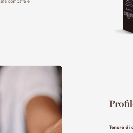
osità compatta e
Profi
Tenore di 