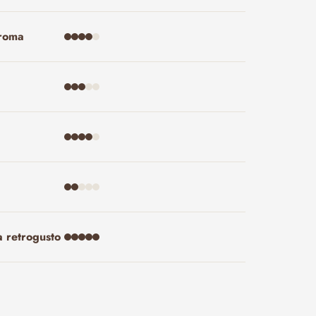
aroma
a retrogusto