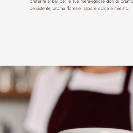
preferita al bar per le sue meravigliose doti di crem
persistente, aroma floreale, sapore dolce e mielato.