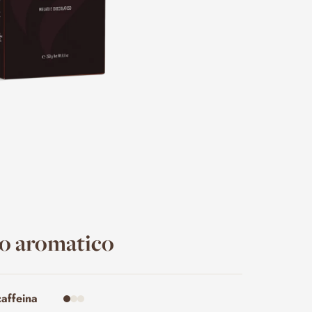
lo aromatico
caffeina