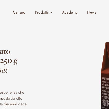
Carraro
Prodotti
Academy
News
nato
 250 g
ente
l’esperienza che
omposta da otto
 Da decenni viene