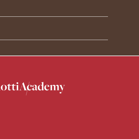
otti
Academy