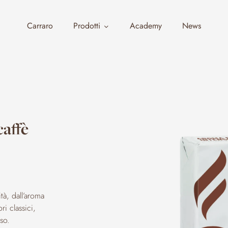
Carraro
Prodotti
Academy
News
caffè
tà, dall’aroma
i classici,
nso.