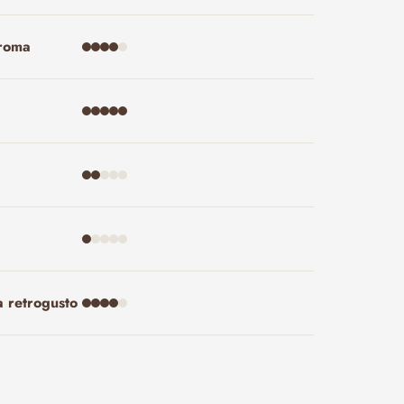
aroma
a retrogusto