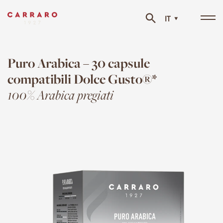
IT
Tog
navi
Puro Arabica – 30 capsule
compatibili Dolce Gusto®*
100% Arabica pregiati