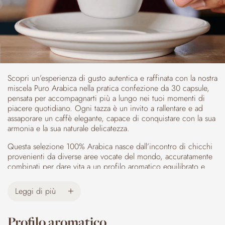
Scopri un’esperienza di gusto autentica e raffinata con la nostra
miscela Puro Arabica nella pratica confezione da 30 capsule,
pensata per accompagnarti più a lungo nei tuoi momenti di
piacere quotidiano. Ogni tazza è un invito a rallentare e ad
assaporare un caffè elegante, capace di conquistare con la sua
armonia e la sua naturale delicatezza.
Questa selezione 100% Arabica nasce dall’incontro di chicchi
provenienti da diverse aree vocate del mondo, accuratamente
combinati per dare vita a un profilo aromatico equilibrato e
sofisticato. Il risultato è un caffè dal gusto morbido e rotondo,
caratterizzato da note delicate e una dolcezza naturale che si
Leggi di più
esprime senza bisogno di aggiunte, rendendo ogni sorso
piacevole e perfettamente bilanciato.
Profilo aromatico
L’aroma è fine e avvolgente, con sfumature che si aprono