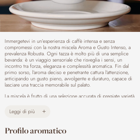
Immergetevi in un’esperienza di caffè intensa e senza
compromessi con la nostra miscela Aroma e Gusto Intenso, a
prevalenza Robusta. Ogni tazza è molto più di una semplice
bevanda: è un viaggio sensoriale che risveglia i sensi, un
incontro tra forza, eleganza e complessità aromatica. Fin dal
primo sorso, l’aroma deciso e penetrante cattura l’attenzione,
anticipando un gusto pieno, avvolgente e duraturo, capace di
lasciare una traccia memorabile sul palato.
La miscela è frutto di una selezione accurata di pregiate varietà
Arabica e Robusta. Le Arabiche donano note delicate e
raffinate, una complessità aromatica che arricchisce
Leggi di più
l’esperienza, mentre le Robuste apportano corpo, struttura e
persistenza, conferendo alla miscela il carattere audace che la
distingue. L’equilibrio tra queste due varietà crea un caffè
Profilo aromatico
intenso, vibrante e appagante, perfetto per chi cerca una pausa
ricca di gusto e personalità.