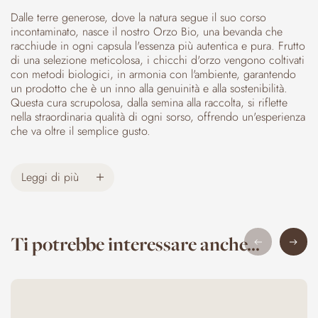
Dalle terre generose, dove la natura segue il suo corso
incontaminato, nasce il nostro Orzo Bio, una bevanda che
racchiude in ogni capsula l'essenza più autentica e pura. Frutto
di una selezione meticolosa, i chicchi d'orzo vengono coltivati
con metodi biologici, in armonia con l'ambiente, garantendo
un prodotto che è un inno alla genuinità e alla sostenibilità.
Questa cura scrupolosa, dalla semina alla raccolta, si riflette
nella straordinaria qualità di ogni sorso, offrendo un'esperienza
che va oltre il semplice gusto.
Il processo di tostatura, lento e sapiente, è il segreto che dona
a questo orzo il suo caratteristico profumo di pan tostato,
Leggi di più
avvolgente e confortante, che preannuncia il piacere di una
pausa rigenerante. È un aroma che evoca ricordi di casa, di
tradizioni antiche e di quel calore rassicurante che solo le cose
semplici e naturali sanno infondere. Ogni capsula è una
Ti potrebbe interessare anche...
piccola meraviglia che racchiude in sé l'aroma della Terra, un
invito a riscoprire i sapori veri, senza compromessi.
Il risultato è un sapore 100% naturale, autentico e delicato, che
si distingue per la sua rotondità e l'assenza di qualsiasi nota
artificiale. Una bevanda dal corpo setoso, con una dolcezza