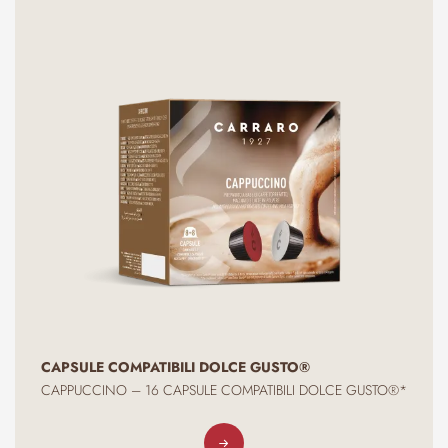
intrinseca che non necessita di aggiunte, e un retrogusto pulito
e persistente che invita a un altro sorso. È l'alternativa perfetta
per chi cerca un momento di benessere senza caffeina,
capace di donare energia e vitalità in qualsiasi momento della
giornata, dalla colazione alla sera.
Le 16 capsule compatibili con il sistema Dolce Gusto®*
rendono l'esperienza ancora più accessibile e piacevole,
permettendoti di preparare in pochi istanti una tazza perfetta di
Orzo Bio. Un gesto semplice per godere di una bevanda sana,
biologica e dal gusto inconfondibile, che porta direttamente
nella tua tazza tutta la forza e la purezza della natura.
CAPSULE COMPATIBILI DOLCE GUSTO®
CAPPUCCINO – 16 CAPSULE COMPATIBILI DOLCE GUSTO®*