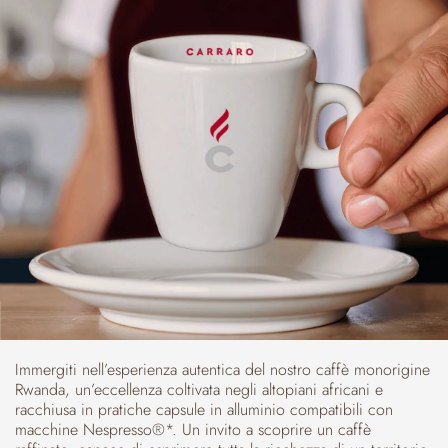
Immergiti nell’esperienza autentica del nostro caffè monorigine
Rwanda, un’eccellenza coltivata negli altopiani africani e
racchiusa in pratiche capsule in alluminio compatibili con
macchine Nespresso®*. Un invito a scoprire un caffè