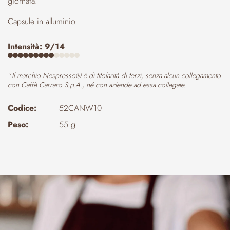
giornata.
Capsule in alluminio.
Intensità: 9/14
*Il marchio Nespresso® è di titolarità di terzi, senza alcun collegamento
con Caffè Carraro S.p.A., né con aziende ad essa collegate.
Codice:
52CANW10
Peso:
55 g