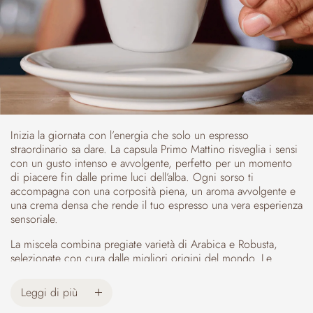
Inizia la giornata con l’energia che solo un espresso
straordinario sa dare. La capsula Primo Mattino risveglia i sensi
con un gusto intenso e avvolgente, perfetto per un momento
di piacere fin dalle prime luci dell’alba. Ogni sorso ti
accompagna con una corposità piena, un aroma avvolgente e
una crema densa che rende il tuo espresso una vera esperienza
sensoriale.
La miscela combina pregiate varietà di Arabica e Robusta,
selezionate con cura dalle migliori origini del mondo. Le
Arabiche provengono dalle alture dell’Etiopia e dai paesaggi
del Burundi, offrendo note floreali e fruttate, e dalle
Leggi di più
piantagioni della Cina e del Brasile, che aggiungono dolcezza,