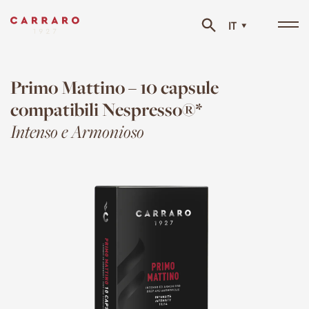
IT
Tog
navi
Primo Mattino – 10 capsule
compatibili Nespresso®*
Intenso e Armonioso