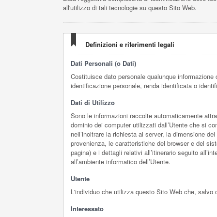
all'utilizzo di tali tecnologie su questo Sito Web.
Definizioni e riferimenti legali
Dati Personali (o Dati)
Costituisce dato personale qualunque informazione c
identificazione personale, renda identificata o identi
Dati di Utilizzo
Sono le informazioni raccolte automaticamente attrave
dominio dei computer utilizzati dall’Utente che si con
nell’inoltrare la richiesta al server, la dimensione del
provenienza, le caratteristiche del browser e del sis
pagina) e i dettagli relativi all’itinerario seguito all
all’ambiente informatico dell’Utente.
Utente
L'individuo che utilizza questo Sito Web che, salvo 
Interessato