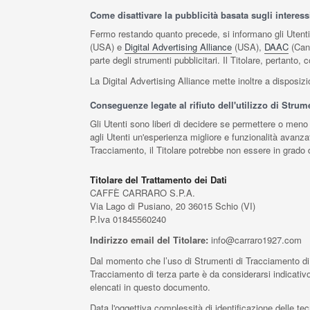
Come disattivare la pubblicità basata sugli interess
Fermo restando quanto precede, si informano gli Utenti d
(USA) e
Digital Advertising Alliance
(USA),
DAAC
(Can
parte degli strumenti pubblicitari. Il Titolare, pertanto, 
La Digital Advertising Alliance mette inoltre a disposi
Conseguenze legate al rifiuto dell'utilizzo di Stru
Gli Utenti sono liberi di decidere se permettere o meno 
agli Utenti un'esperienza migliore e funzionalità avanzat
Tracciamento, il Titolare potrebbe non essere in grado di
Titolare del Trattamento dei Dati
CAFFÈ CARRARO S.P.A.
Via Lago di Pusiano, 20 36015 Schio (VI)
P.Iva 01845560240
Indirizzo email del Titolare:
info@carraro1927.com
Dal momento che l’uso di Strumenti di Tracciamento di 
Tracciamento di terza parte è da considerarsi indicativo.
elencati in questo documento.
Data l'oggettiva complessità di identificazione delle tecn