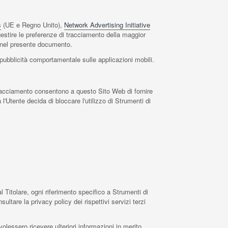
s
(UE e Regno Unito),
Network Advertising Initiative
gestire le preferenze di tracciamento della maggior
ite nel presente documento.
a pubblicità comportamentale sulle applicazioni mobili.
 Tracciamento consentono a questo Sito Web di fornire
l'Utente decida di bloccare l'utilizzo di Strumenti di
itolare, ogni riferimento specifico a Strumenti di
ltare la privacy policy dei rispettivi servizi terzi
volessero ricevere ulteriori informazioni in merito