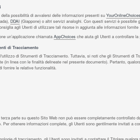
i
ella possibilità di avvalersi delle informazioni presenti su
YourOnlineChoice
ada),
DDAI
(Giappone) o altri servizi analoghi. Con questi servizi è possibile 
consiglia agli Utenti di utilizzare tali risorse in aggiunta alle informazioni forn
zione un’applicazione chiamata
AppChoices
che aiuta gli Utenti a controllare l
menti di Tracciamento
l'utilizzo di Strumenti di Tracciamento. Tuttavia, si noti che gli Strumenti di
e (in linea con le finalità delineate nel presente documento). Pertanto, qualora 
 fornire le relative funzionalità.
terza parte su questo Sito Web non può essere completamente controllato dal T
 Per ottenere informazioni complete, gli Utenti sono gentilmente invitati a consu
ologie di tracciamento, gli Utenti sono invitati a contattare il Titolare qualora 