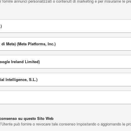
fornire annunci personalizzati o contenuti di marketing e per misurarne le pre
)
di Meta) (Meta Platforms, Inc.)
ogle Ireland Limited)
al Intelligence, S.L.)
l consenso su questo Sito Web
l’Utente può fornire o revocare tale consenso impostando o aggiornando le propr