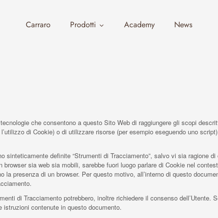
Carraro
Prodotti
Academy
News
ecnologie che consentono a questo Sito Web di raggiungere gli scopi descritti 
l’utilizzo di Cookie) o di utilizzare risorse (per esempio eseguendo uno script
 sinteticamente definite “Strumenti di Tracciamento”, salvo vi sia ragione di d
browser sia web sia mobili, sarebbe fuori luogo parlare di Cookie nel contesto
o la presenza di un browser. Per questo motivo, all’interno di questo documento
racciamento.
rumenti di Tracciamento potrebbero, inoltre richiedere il consenso dell’Utente.
 istruzioni contenute in questo documento.