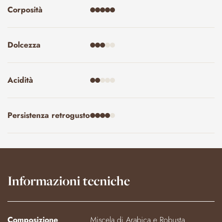
di puro piacere che unisce tradizione, passione e qualità.
Corposità
Prepara il tuo espresso ideale e lasciati trasportare da
un’esperienza sensoriale che risveglia i sensi e appaga l’anima,
ogni giorno.
Dolcezza
Acidità
Persistenza retrogusto
Informazioni tecniche
Composizione
Miscela di Arabica e Robusta