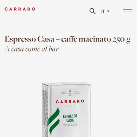
IT
Tog
navi
Espresso Casa – caffè macinato 250 g
A casa come al bar