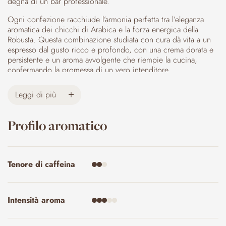
degna di un bar professionale.
Ogni confezione racchiude l’armonia perfetta tra l’eleganza
aromatica dei chicchi di Arabica e la forza energica della
Robusta. Questa combinazione studiata con cura dà vita a un
espresso dal gusto ricco e profondo, con una crema dorata e
persistente e un aroma avvolgente che riempie la cucina,
confermando la promessa di un vero intenditore.
Il viaggio dei nostri chicchi attraversa i terroir più rinomati del
Leggi di più
mondo: dal Brasile, con le sue note dolci e corpose,
all’intensità vibrante di India e Vietnam; dalla complessità
aromatica dell’Etiopia, culla del caffè, alla delicatezza fruttata
Profilo aromatico
del Centro America, con Nicaragua, Messico e Honduras.
Non mancano poi le sfumature uniche del Rwanda e le
profondità terrose dell’Indonesia, componendo un profilo di
gusto armonioso e senza eguali.
Tenore di caffeina
Macinato finemente e confezionato in pratici pacchetti da 250
g, Espresso Casa è pronto per la tua macchina domestica,
curato in ogni dettaglio per garantire una preparazione
Intensità aroma
impeccabile dalla prima all’ultima tazza. Più di un semplice
caffè: un rituale quotidiano elevato a forma d’arte, un momento